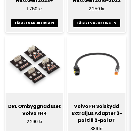
NextGen 2023+
NextGen 2016-2022
1 750 kr
2 250 kr
LÄGG I VARUKORGEN
LÄGG I VARUKORGEN
DRL Ombyggnadsset
Volvo FH Solskydd
Volvo FH4
Extraljus Adapter 3-
pol till 2-pol DT
2 290 kr
389 kr