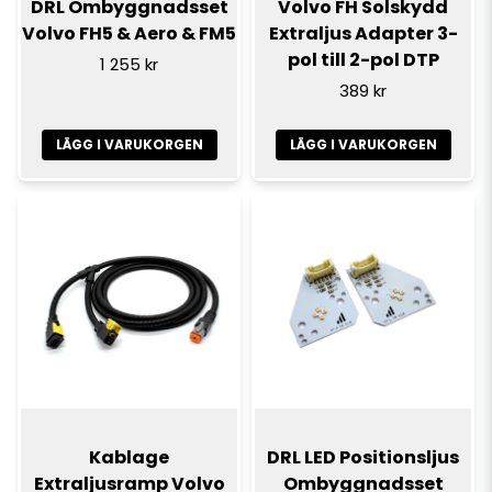
DRL Ombyggnadsset
Volvo FH Solskydd
Volvo FH5 & Aero & FM5
Extraljus Adapter 3-
pol till 2-pol DTP
1 255 kr
389 kr
LÄGG I VARUKORGEN
LÄGG I VARUKORGEN
Kablage
DRL LED Positionsljus
Extraljusramp Volvo
Ombyggnadsset