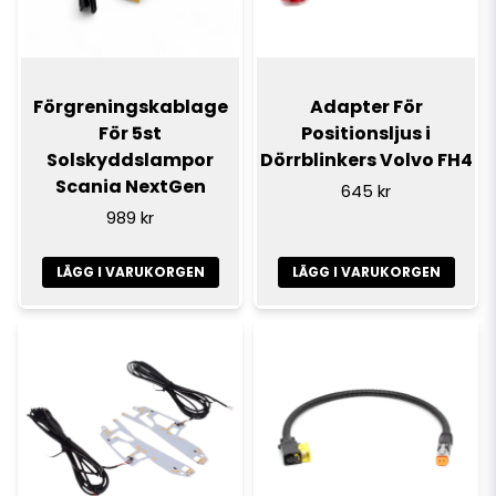
Förgreningskablage
Adapter För
För 5st
Positionsljus i
Solskyddslampor
Dörrblinkers Volvo FH4
Scania NextGen
645 kr
989 kr
LÄGG I VARUKORGEN
LÄGG I VARUKORGEN