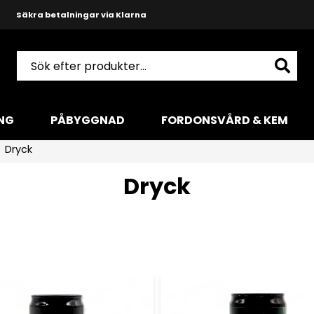
Säkra betalningar via Klarna
Snabba leveranser med DHL
Produktkunnig och hjälpsam support
NG
PÅBYGGNAD
FORDONSVÅRD & KEM
Dryck
Dryck