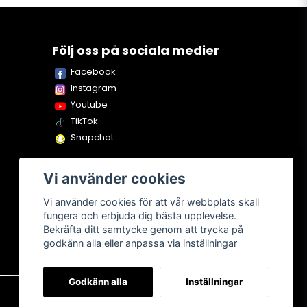
Följ oss på sociala medier
Facebook
Instagram
Youtube
TikTok
Snapchat
Vi använder cookies
Vi använder cookies för att vår webbplats skall
fungera och erbjuda dig bästa upplevelse.
Bekräfta ditt samtycke genom att trycka på
godkänn alla eller anpassa via inställningar
Godkänn alla
Inställningar
Om oss