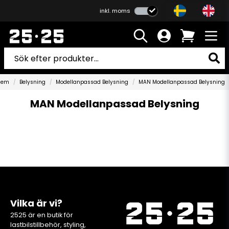
inkl. moms
Hem
Belysning
Modellanpassad Belysning
MAN Modellanpassad Belysning
MAN Modellanpassad Belysning
Vilka är vi?
2525 är en butik för
lastbilstillbehör, styling,