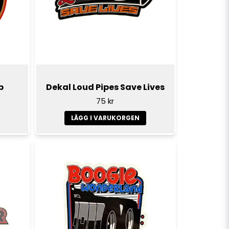
b
Dekal Loud Pipes Save Lives
75 kr
LÄGG I VARUKORGEN