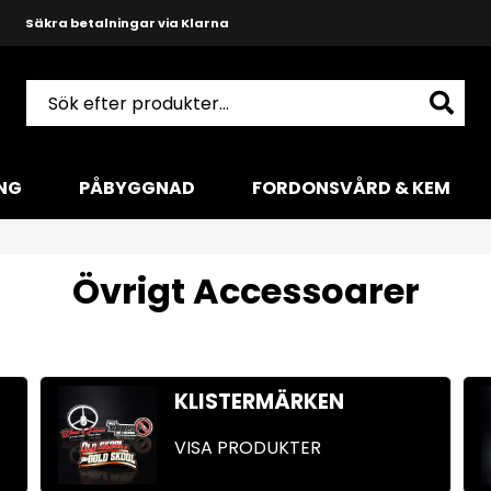
Snabba leveranser med DHL
Produktkunnig och hjälpsam support
NG
PÅBYGGNAD
FORDONSVÅRD & KEM
Övrigt Accessoarer
KLISTERMÄRKEN
VISA PRODUKTER