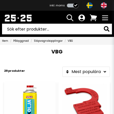
inkl. moms
Hem
Påbyggnad
Släpvagnskopplingar
VBG
VBG
29 produkter
Mest populära