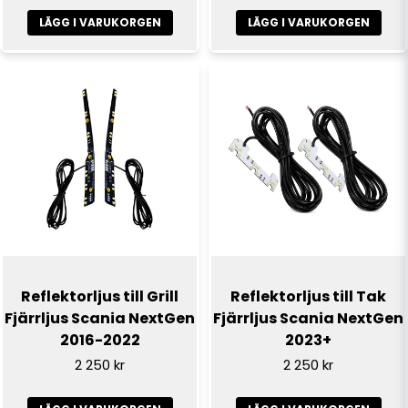
använda en av de blå ventilerna på baksidan. De dras
helt enkelt av. Du måste använda en dragtråd för att
LÄGG I VARUKORGEN
LÄGG I VARUKORGEN
göra detta, från utsidan genom ventilen. Det kan vara
nödvändigt att göra hålet något större. Om kabeln har
en kontakt måste du klippa av den och montera om
den efteråt.
När kabeln är genom hålet rekommenderar vi att
applicera lim runt kabeln och ventilen, samt att placera
en krympslang över båda.
Scania är ett registrerat varumärke och användning
utav ordet är endast för referensändamål. Den här
produkten är inte original och inte tillverkad eller
godkänd av Scania. Användning utav varumärkesordet
görs endast för att delen passar till lastbilen.
Reflektorljus till Grill
Reflektorljus till Tak
Fjärrljus Scania NextGen
Fjärrljus Scania NextGen
2016-2022
2023+
2 250 kr
2 250 kr