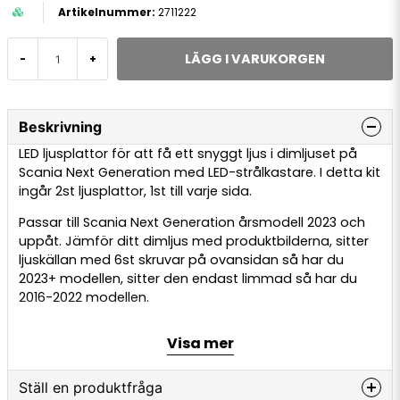
2711222
LÄGG I VARUKORGEN
-
+
Beskrivning
LED ljusplattor för att få ett snyggt ljus i dimljuset på
Scania Next Generation med LED-strålkastare. I detta kit
ingår 2st ljusplattor, 1st till varje sida.
Passar till Scania Next Generation årsmodell 2023 och
uppåt. Jämför ditt dimljus med produktbilderna, sitter
ljuskällan med 6st skruvar på ovansidan så har du
2023+ modellen, sitter den endast limmad så har du
2016-2022 modellen.
Ljuset ifrån plattorna bländar inte mötande fordon
Visa mer
samt så behåller du "vanlig" dimljus-funktion.
Finns i 4 olika färger samt 3 olika varianter, enfärgad,
Ställ en produktfråga
tvåfärgad eller tvåfärgad med blixtljus.