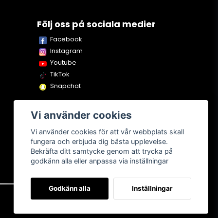
Följ oss på sociala medier
Facebook
Instagram
Youtube
TikTok
Snapchat
Vi använder cookies
Vi använder cookies för att vår webbplats skall
fungera och erbjuda dig bästa upplevelse.
Bekräfta ditt samtycke genom att trycka på
godkänn alla eller anpassa via inställningar
Godkänn alla
Inställningar
Om oss