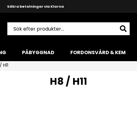
Säkra betalningar via Klarna
Snabba leveranser med DHL
Produktkunnig och hjälpsam support
NG
PÅBYGGNAD
FORDONSVÅRD & KEM
/ H11
H8 / H11