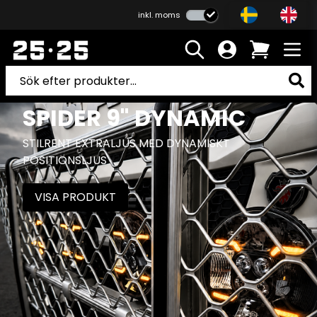
inkl. moms
SPIDER 9" DYNAMIC
STILRENT EXTRALJUS MED DYNAMISKT
POSITIONSLJUS
VISA PRODUKT