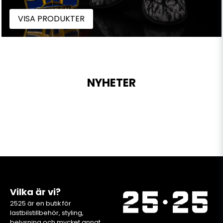
VISA PRODUKTER
NYHETER
Vilka är vi?
2525 är en butik för
lastbilstillbehör, styling,
belysning och mycket annat