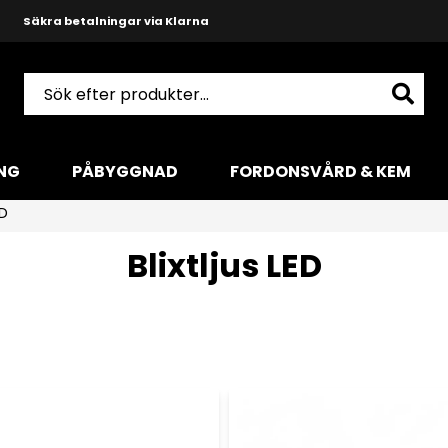
Säkra betalningar via Klarna
Snabba leveranser med DHL
Produktkunnig och hjälpsam support
NG
PÅBYGGNAD
FORDONSVÅRD & KEM
ED
Blixtljus LED