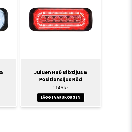
 &
Juluen HB6 Blixtljus &
Positionsljus Röd
1 145 kr
LÄGG I VARUKORGEN