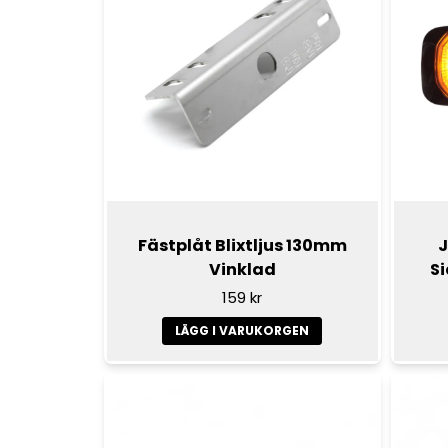
Fästplåt Blixtljus 130mm
J
Vinklad
S
159 kr
LÄGG I VARUKORGEN