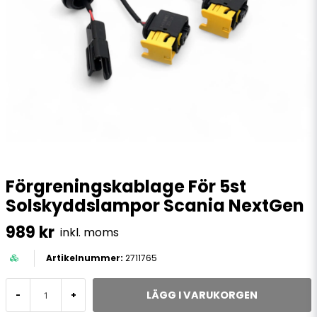
Förgreningskablage För 5st
Solskyddslampor Scania NextGen
989 kr
inkl. moms
2711765
LÄGG I VARUKORGEN
-
+