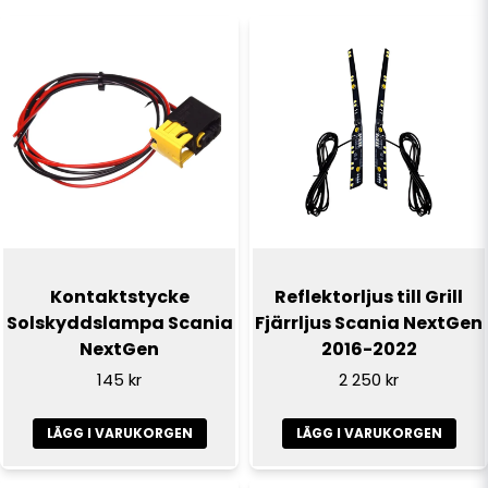
name
Namn
email
E-postadress
Ja, ni får publicera min fråga
Kontaktstycke
Reflektorljus till Grill
Solskyddslampa Scania
Fjärrljus Scania NextGen
NextGen
2016-2022
145 kr
2 250 kr
LÄGG I VARUKORGEN
LÄGG I VARUKORGEN
Skicka fråga