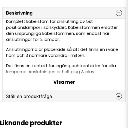
Beskrivning
Komplett kabelstam för anslutning av 5st
positionslampor i solskyddet. Kabelstammen ersätter
den ursprungliga kabelstammen, som endast har
anslutningar för 2 lampor.
Anslutningarna är placerade så att det finns en i varje
hörn och 3 närmare varandra i mitten.
Det finns en kontakt för ingång och kontakter för alla
lamporna. Anslutningen är helt plug & play.
Visa mer
Den totala längden på kabelstammen är 2100 mm.
Scania är ett registrerat varumärke och användning
Ställ en produktfråga
utav ordet är endast för referensändamål. Den här
produkten är inte original och inte tillverkad eller
question
godkänd av Scania. Användning utav varumärkesordet
Fråga oss något om denna produkten...
görs endast för att delen passar till lastbilen.
Liknande produkter