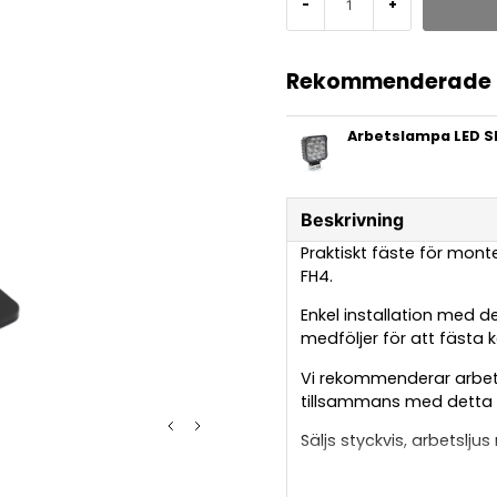
-
+
Rekommenderade t
Arbetslampa LED S
Beskrivning
Praktiskt fäste för mont
FH4.
Enkel installation med d
medföljer för att fästa k
Vi rekommenderar arbet
tillsammans med detta 
Säljs styckvis, arbetsljus
Volvo är ett registrerat