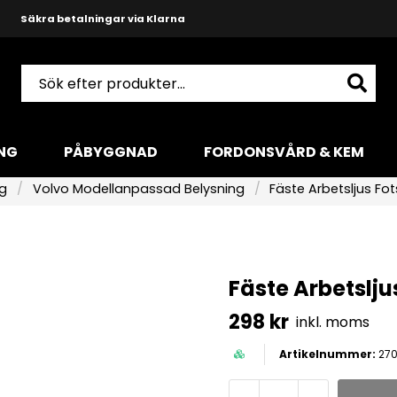
Snabba leveranser med DHL
Produktkunnig och hjälpsam support
NG
PÅBYGGNAD
FORDONSVÅRD & KEM
ng
Volvo Modellanpassad Belysning
Fäste Arbetsljus Fo
Fäste Arbetslju
298 kr
inkl. moms
27