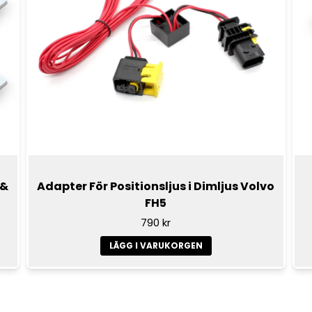
 &
Adapter För Positionsljus i Dimljus Volvo
FH5
790 kr
LÄGG I VARUKORGEN