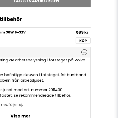
LÄGG I VARUKORGEN
illbehör
589 kr
lim 36W 9-32V
KÖP
ering av arbetsbelysning i fotsteget på Volvo
en befintliga skruven i fotsteget. 1st buntband
abeln från arbetsljuset.
sljuset med art. nummer 2011400
fästet, se rekommenderade tillbehör.
 medföljer ej.
 varumärke och användning utav ordet är
Visa mer