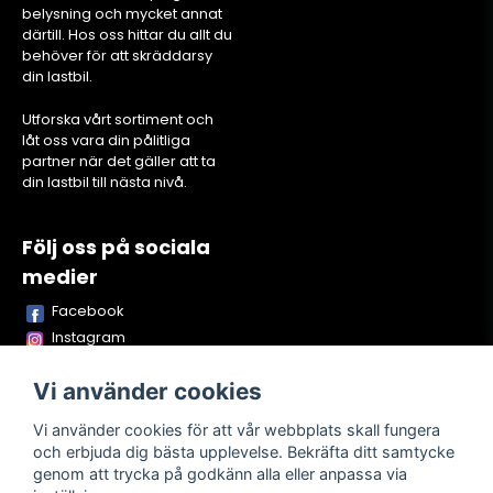
belysning och mycket annat
därtill. Hos oss hittar du allt du
behöver för att skräddarsy
din lastbil.
Utforska vårt sortiment och
låt oss vara din pålitliga
partner när det gäller att ta
din lastbil till nästa nivå.
Följ oss på sociala
medier
Facebook
Instagram
Youtube
Vi använder cookies
TikTok
Snapchat
Vi använder cookies för att vår webbplats skall fungera
och erbjuda dig bästa upplevelse. Bekräfta ditt samtycke
genom att trycka på godkänn alla eller anpassa via