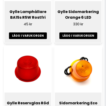
Gylle Lamphållare
Gylle Sidomarkering
BA15s R5W Rostfri
Orange 6 LED
45 kr
330 kr
LÄGG I VARUKORGEN
LÄGG I VARUKORGEN
Gylle Reservglas Röd
Sidomarkering Eco