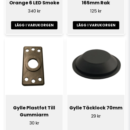
Orange 6 LED Smoke
165mm Rak
340 kr
125 kr
LÄGG I VARUKORGEN
LÄGG I VARUKORGEN
Gylle Plastfot Till
Gylle Täcklock 70mm
Gummiarm
29 kr
30 kr