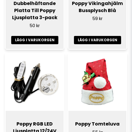
Dubbelhäftande
Poppy Vikingahjälm
Platta Till Poppy
Bussplysch Blå
Ljusplatta 3-pack
59 kr
50 kr
LÄGG I VARUKORGEN
LÄGG I VARUKORGEN
Poppy RGB LED
Poppy Tomteluva
Ljusplatta 12/24V