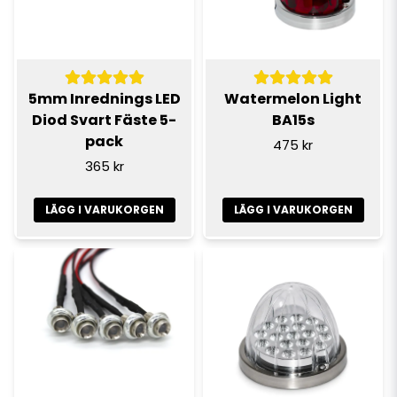
5mm Inrednings LED
Watermelon Light
Diod Svart Fäste 5-
BA15s
pack
475 kr
365 kr
LÄGG I VARUKORGEN
LÄGG I VARUKORGEN