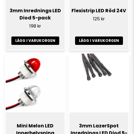
3mm Inrednings LED
Flexistrip LED Röd 24V
Diod 5-pack
125 kr
198 kr
LÄGG I VARUKORGEN
LÄGG I VARUKORGEN
Mini Melon LED
3mm LazerSpot
Innerbelysning
Inrednings LED Diod 5-