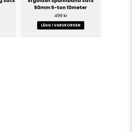
g Sats
Ergolash Spännband Sats
50mm 5-ton 10meter
499 kr
LÄGG I VARUKORGEN