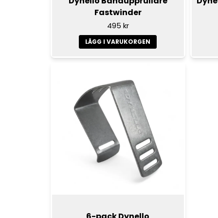
Dynello Bandupprullare
Dyne
Fastwinder
495 kr
LÄGG I VARUKORGEN
6-pack Dynello