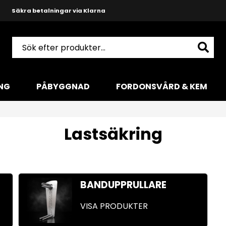
Säkra betalningar via Klarna
Snabba leveranser med DHL
Produktkunnig och hjälpsam support
NG
PÅBYGGNAD
FORDONSVÅRD & KEM
Lastsäkring
BANDUPPRULLARE
VISA PRODUKTER