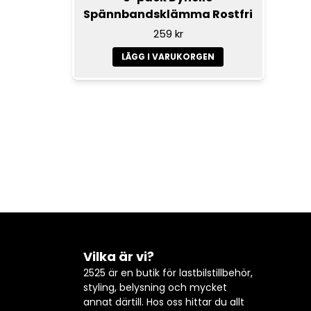
Spännbandsklämma Rostfri
259 kr
LÄGG I VARUKORGEN
Vilka är vi?
2525 är en butik för lastbilstillbehör,
styling, belysning och mycket
annat därtill. Hos oss hittar du allt