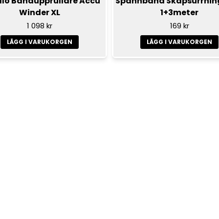
llo Bandupprullare Accu
Spännband Skåpsurrnin
Winder XL
1+3meter
1 098 kr
169 kr
LÄGG I VARUKORGEN
LÄGG I VARUKORGEN