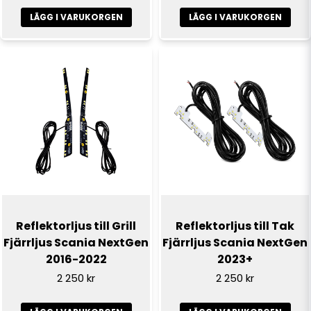
De två skruvarna fästs genom ljusplattorna i
LÄGG I VARUKORGEN
LÄGG I VARUKORGEN
kylflänsarna.
Scania är ett registrerat varumärke och användning
utav ordet är endast för referensändamål. Den här
produkten är inte original och inte tillverkad eller
godkänd av Scania. Användning utav varumärkesordet
görs endast för att delen passar till lastbilen.
Reflektorljus till Grill
Reflektorljus till Tak
Fjärrljus Scania NextGen
Fjärrljus Scania NextGen
2016-2022
2023+
2 250 kr
2 250 kr