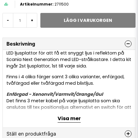
2711500
LÄGG I VARUKORGEN
-
+
Beskrivning
LED ljusplattor för att få ett snyggt ljus i reflektorn på
Scania Next Generation med LED-strålkastare. I detta kit
ingår 2st ljusplattor, 1st till varje sida.
Finns i 4 olika färger samt 3 olika varianter, enfärgad,
tvåfärgad eller tvåfärgad med blixtljus.
Enfärgad - Xenonvit/Varmvit/Orange/Gul
Det finns 3 meter kabel på varje ljusplatta som ska
anslutas till tex positionsljus alternativt en switch för att
kunna stänga av reflektorljuset. Det finns en plus- och
Visa mer
en minus kabel.
Tvåfärgad - Xenonvit & Orange eller Varmvit & Orange
Ställ en produktfråga
Det finns 3 meter kabel på varje ljusplatta med en