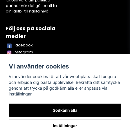
låt oss vara din pålitliga
partner när det gäller att ta
din lastbil till nästa nivå.
Följ oss på sociala
medier
Facebook
Instagram
Youtube
Vi använder cookies
TikTok
Snapchat
Vi använder cookies för att vår webbplats skall fungera
och erbjuda dig bästa upplevelse. Bekräfta ditt samtycke
genom att trycka på godkänn alla eller anpassa via
inställningar
Powered by Nyehandel AB
Godkänn alla
Köpvillkor
Kontakta oss
Om oss
Inställningar