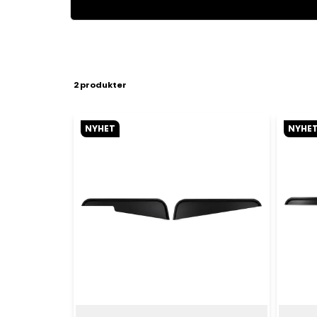
2 produkter
NYHET
NYHE