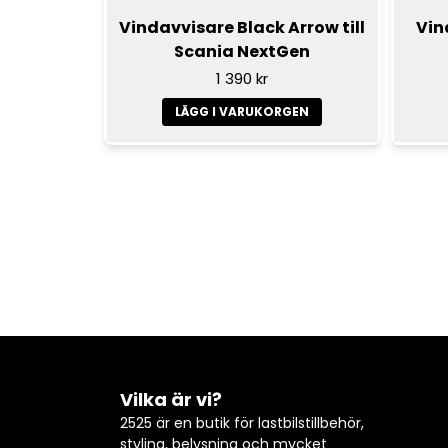
Vindavvisare Black Arrow till
Vin
Scania NextGen
1 390 kr
LÄGG I VARUKORGEN
Vilka är vi?
2525 är en butik för lastbilstillbehör,
styling, belysning och mycket