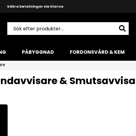
Säkra betalningar via Klarna
Snabba leveranser med DHL
Produktkunnig och hjälpsam support
NG
PÅBYGGNAD
FORDONSVÅRD & KEM
are
indavvisare & Smutsavvisa