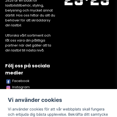
2525 är en butik för
lastbilstillbehör, styling,
belysning och mycket annat
därtill. Hos oss hittar du allt du
behöver för att skräddarsy
din lastbil.
Utforska vårt sortiment och
låt oss vara din pålitliga
partner när det gäller att ta
din lastbil till nästa nivå.
Följ oss på sociala
medier
Facebook
Instagram
Youtube
Vi använder cookies
TikTok
Snapchat
Vi använder cookies för att vår webbplats skall fungera
och erbjuda dig bästa upplevelse. Bekräfta ditt samtycke