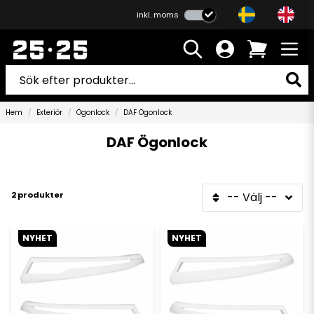
inkl. moms
Hem
Exteriör
Ögonlock
DAF Ögonlock
DAF Ögonlock
2 produkter
-- Välj --
NYHET
NYHET