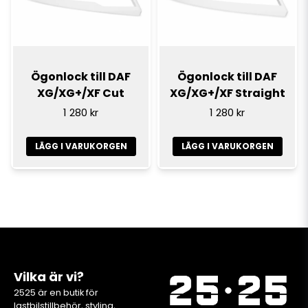
Ögonlock till DAF
Ögonlock till DAF
XG/XG+/XF Cut
XG/XG+/XF Straight
1 280 kr
1 280 kr
LÄGG I VARUKORGEN
LÄGG I VARUKORGEN
Vilka är vi?
2525 är en butik för
lastbilstillbehör, styling,