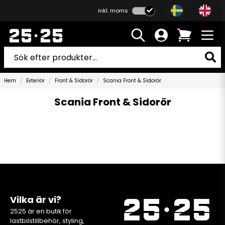
inkl. moms
Hem
Exteriör
Front & Sidorör
Scania Front & Sidorör
Scania Front & Sidorör
Vilka är vi?
2525 är en butik för
lastbilstillbehör, styling,