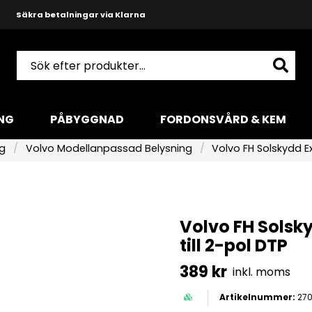
Snabba leveranser med DHL
Produktkunnig och hjälpsam support
NG
PÅBYGGNAD
FORDONSVÅRD & KEM
ng
Volvo Modellanpassad Belysning
Volvo FH Solskydd Ex
Volvo FH Solsky
till 2-pol DTP
389 kr
inkl. moms
270