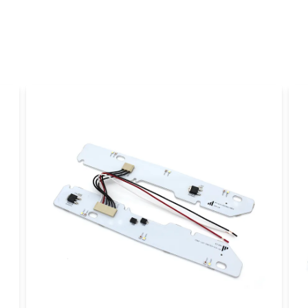
Fråga oss något om 
name
Namn
Ja, ni får publicer