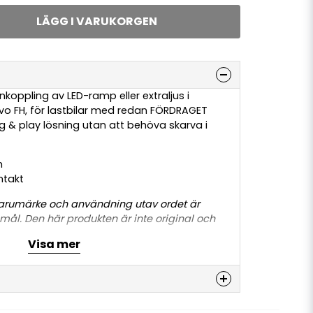
LÄGG I VARUKORGEN
nkoppling av LED-ramp eller extraljus i
vo FH, för lastbilar med redan FÖRDRAGET
ug & play lösning utan att behöva skarva i
m
ntakt
 varumärke och användning utav ordet är
ål. Den här produkten är inte original och
dkänd av Volvo. Användning utav
Visa mer
ast för att delen passar till lastbilen.