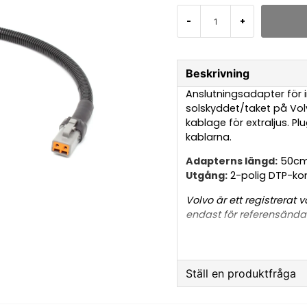
-
+
Beskrivning
Anslutningsadapter för i
solskyddet/taket på Vol
kablage för extraljus. Pl
kablarna.
Adapterns längd:
50c
Utgång:
2-polig DTP-ko
Volvo är ett registrerat
endast för referensändam
inte tillverkad eller go
varumärkesordet görs end
Ställ en produktfråga
question