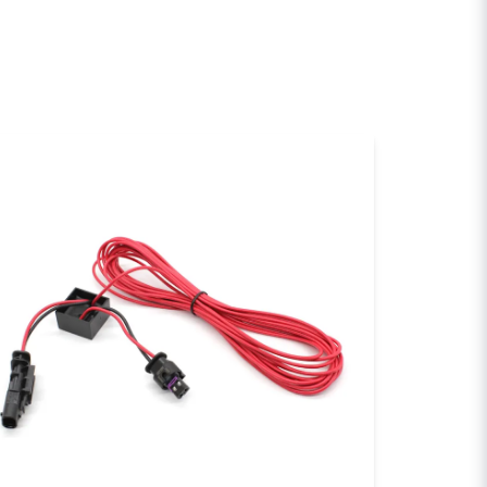
denna produkten...
email
E-postadress
a min fråga
Skicka fråga