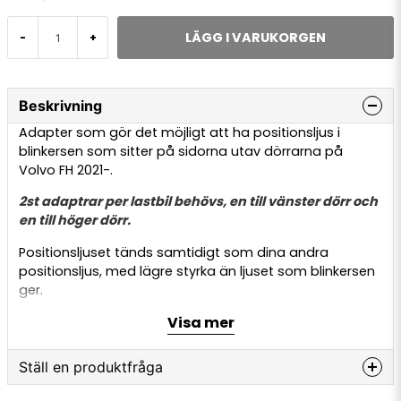
LÄGG I VARUKORGEN
-
+
Beskrivning
Adapter som gör det möjligt att ha positionsljus i
blinkersen som sitter på sidorna utav dörrarna på
Volvo FH 2021-.
2st adaptrar per lastbil behövs, en till vänster dörr och
en till höger dörr.
Positionsljuset tänds samtidigt som dina andra
positionsljus, med lägre styrka än ljuset som blinkersen
ger.
När du aktiverar blinkersen lyser lampan med full styrka
Visa mer
och blinkar som vanligt. Adaptern monteras mellan
originalkontakt och blinkers.
En
kabel på 5meter ifrån adaptern kopplas sedan till
Ställ en produktfråga
något positionsljus på lastbilen.