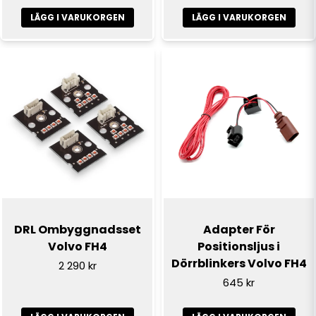
LÄGG I VARUKORGEN
LÄGG I VARUKORGEN
DRL Ombyggnadsset
Adapter För
Volvo FH4
Positionsljus i
Dörrblinkers Volvo FH4
2 290 kr
645 kr