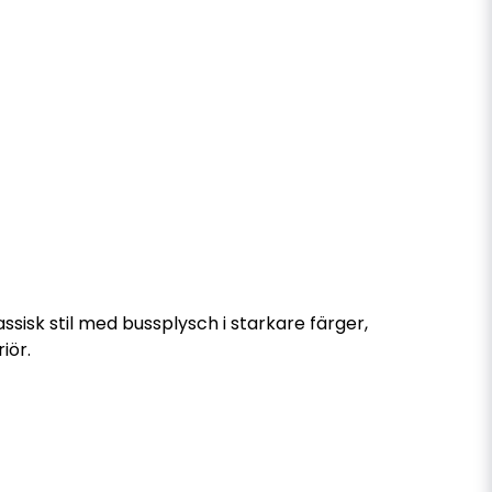
ssisk stil med bussplysch i starkare färger,
iör.
 detalj, lägga till en färgaccent eller