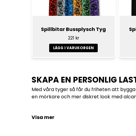
Spillbitar Bussplysch Tyg
Sp
221 kr
LÄGG I VARUKORGEN
SKAPA EN PERSONLIG LAST
Med våra tyger så får du friheten att bygga 
en mörkare och mer diskret look med alcantar
Visa mer
TYG TILL LASTBIL FÖR BÅ
Du behöver inte bygga om hela hytten för att