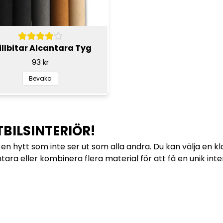
illbitar Alcantara Tyg
93 kr
Bevaka
BILSINTERIÖR!
en hytt som inte ser ut som alla andra. Du kan välja en kla
a eller kombinera flera material för att få en unik inter
DE SMÅ OCH STORA PROJEKT!
 göra skillnad. Ibland räcker det med att klä om en mindre