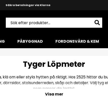
Snabba leveranser med DHL
Produktkunnig och hjälpsam support
NG
PÅBYGGNAD
FORDONSVÅRD & KEM
Tyger Löpmeter
gga, klä om eller styla hytten på riktigt. Hos 2525 hittar du 
er, dörrsidor, stolsunderreden, skåp och detaljer. Välj tyg e
som passar din lastbil.
Visa mer