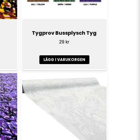
l
Tygprov Bussplysch Tyg
29 kr
LÄGG I VARUKORGEN