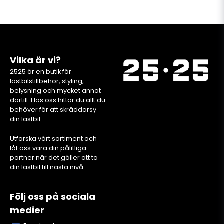
Vilka är vi?
2525 är en butik för
lastbilstillbehör, styling,
belysning och mycket annat
därtill. Hos oss hittar du allt du
behöver för att skräddarsy
din lastbil.
Utforska vårt sortiment och
låt oss vara din pålitliga
partner när det gäller att ta
din lastbil till nästa nivå.
Följ oss på sociala
medier