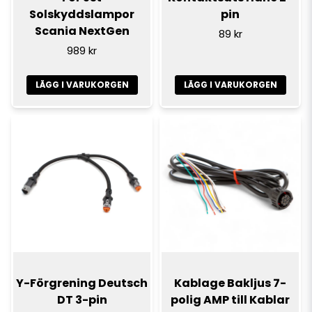
Solskyddslampor
pin
Scania NextGen
89 kr
989 kr
LÄGG I VARUKORGEN
LÄGG I VARUKORGEN
Y-Förgrening Deutsch
Kablage Bakljus 7-
DT 3-pin
polig AMP till Kablar