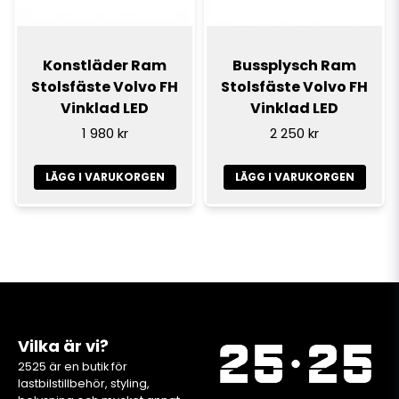
Konstläder Ram
Bussplysch Ram
Stolsfäste Volvo FH
Stolsfäste Volvo FH
Vinklad LED
Vinklad LED
1 980 kr
2 250 kr
LÄGG I VARUKORGEN
LÄGG I VARUKORGEN
Vilka är vi?
2525 är en butik för
lastbilstillbehör, styling,