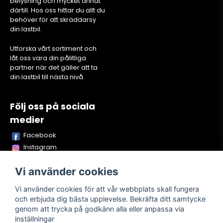
belysning och mycket annat
därtill. Hos oss hittar du allt du
behöver för att skräddarsy
din lastbil.
Utforska vårt sortiment och
låt oss vara din pålitliga
partner när det gäller att ta
din lastbil till nästa nivå.
Följ oss på sociala
medier
Facebook
Instagram
Youtube
Vi använder cookies
TikTok
Snapchat
Vi använder cookies för att vår webbplats skall fungera
och erbjuda dig bästa upplevelse. Bekräfta ditt samtycke
genom att trycka på godkänn alla eller anpassa via
inställningar