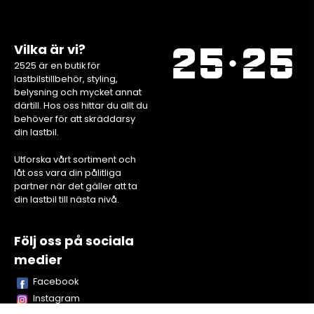
Vilka är vi?
2525 är en butik för
lastbilstillbehör, styling,
belysning och mycket annat
därtill. Hos oss hittar du allt du
behöver för att skräddarsy
din lastbil.
Utforska vårt sortiment och
låt oss vara din pålitliga
partner när det gäller att ta
din lastbil till nästa nivå.
Följ oss på sociala
medier
Facebook
Instagram