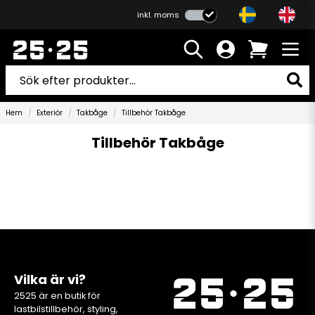
inkl. moms
Hem
Exteriör
Takbåge
Tillbehör Takbåge
Tillbehör Takbåge
Vilka är vi?
2525 är en butik för
lastbilstillbehör, styling,