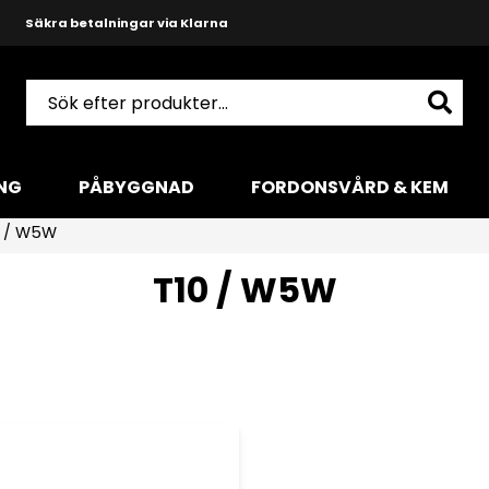
Säkra betalningar via Klarna
Snabba leveranser med DHL
Produktkunnig och hjälpsam support
NG
PÅBYGGNAD
FORDONSVÅRD & KEM
0 / W5W
T10 / W5W