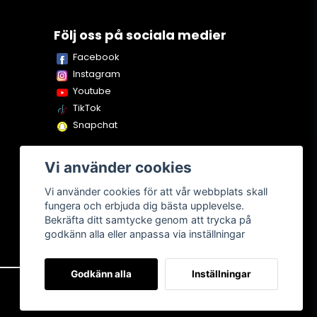
Följ oss på sociala medier
Facebook
Instagram
Youtube
TikTok
Snapchat
Vi använder cookies
Vi använder cookies för att vår webbplats skall
fungera och erbjuda dig bästa upplevelse.
Bekräfta ditt samtycke genom att trycka på
godkänn alla eller anpassa via inställningar
Godkänn alla
Inställningar
Om oss