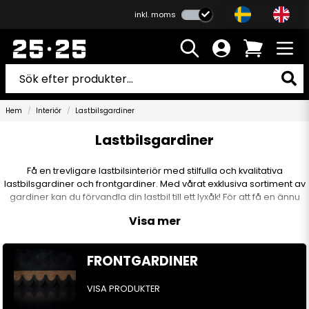
inkl. moms
Hem
Interiör
Lastbilsgardiner
Lastbilsgardiner
Få en trevligare lastbilsinteriör med stilfulla och kvalitativa
lastbilsgardiner och frontgardiner. Med vårat exklusiva sortiment av
gardiner kan du förvandla din lastbil till ett lyxåk! För att få en ännu
trevligare interiör kan du också komplettera med matchande
Visa mer
tärningar
som du kan hänga upp i hytten eller ett par
kuddar
som
matchar dina gardiner och få en extra touch utav lyx i lastbilshytten.
Med våra premiumprodukter får din lastbil en rejäl uppgradering.
FRONTGARDINER
VISA PRODUKTER