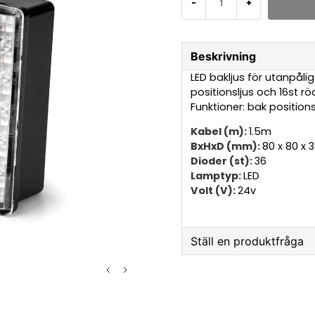
-
+
Beskrivning
LED bakljus för utanpål
positionsljus och 16st r
Funktioner: bak position
Kabel (m):
1.5m
BxHxD (mm):
80 x 80 x
Dioder (st):
36
Lamptyp:
LED
Volt (V):
24v
Ställ en produktfråga
question
Fråga oss något om 