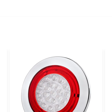
name
Namn
Ja, ni får publicer