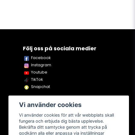
Följ oss på sociala medier
Facebook
Instagram
Youtube
TikTok
Snapchat
Vi använder cookies
Vi använder cookies för att vår webbplats skall
fungera och erbjuda dig bästa upplevelse.
Bekräfta ditt samtycke genom att trycka på
godkänn alla eller anpassa via inställningar