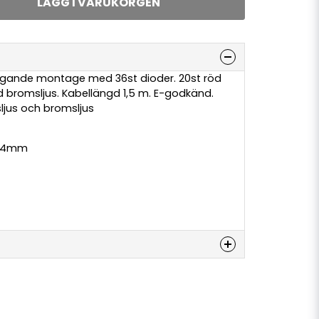
LÄGG I VARUKORGEN
iggande montage med 36st dioder. 20st röd
öd bromsljus. Kabellängd 1,5 m. E-godkänd.
sljus och bromsljus
 34mm
denna produkten...