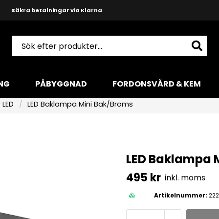
Snabba leveranser med DHL
Produktkunnig och hjälpsam support
NG
PÅBYGGNAD
FORDONSVÅRD & KEM
 LED
LED Baklampa Mini Bak/Broms
LED Baklampa 
495 kr
inkl. moms
222