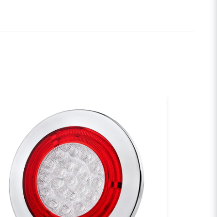
email
E-postadress
a min fråga
Skicka fråga