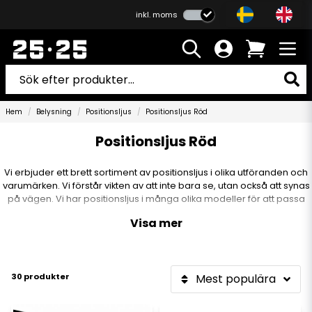
inkl. moms
Hem
Belysning
Positionsljus
Positionsljus Röd
Positionsljus Röd
Vi erbjuder ett brett sortiment av positionsljus i olika utföranden och
varumärken. Vi förstår vikten av att inte bara se, utan också att synas
på vägen. Vi har positionsljus i många olika modeller för att passa
just dina behov. Så hos oss hittar du garanterat den rätta produkten
Visa mer
för att synas på vägen.
30 produkter
Mest populära