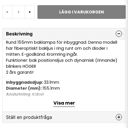
LÄGG I VARUKORGEN
-
+
Beskrivning
Rund 155mm baklampa för inbyggnad. Denna modell
har fiberoptiskt bakljus i ring runt om och dioder i
mitten. E-godkänd. Kromring ingår.
Funktioner: bak positionsljus och dynamisk (rinnande)
blinkers HÖGER
2 års garanti!
Inbyggnadsdjup:
33.1mm
Diameter (mm):
155.1mm
Anslutning:
Kabel
Kabel (m):
2.5m
Visa mer
Lamptyp:
LED
Volt (V):
24v
Ställ en produktfråga
IP:
68