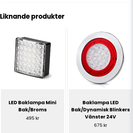
question
Fråga oss något om denna produkten...
Liknande produkter
name
Namn
email
E-postadress
Ja, ni får publicera min fråga
LED Baklampa Mini
Baklampa LED
Bak/Broms
Bak/Dynamisk Blinkers
Vänster 24V
495 kr
675 kr