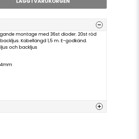
LÄGG I VARUKORGEN
iggande montage med 36st dioder. 20st röd
t backljus. Kabellängd 1,5 m. E-godkänd.
ljus och backljus
 34mm
denna produkten...