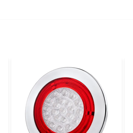
name
Namn
Ja, ni får publicer