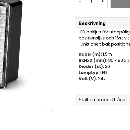
-
+
Beskrivning
LED bakljus för utanpål
positionsljus och 16st vi
Funktioner: bak positions
Kabel (m):
1.5m
BxHxD (mm):
80 x 80 x
Dioder (st):
36
Lamptyp:
LED
Volt (V):
24v
Ställ en produktfråga
question
Fråga oss något om 