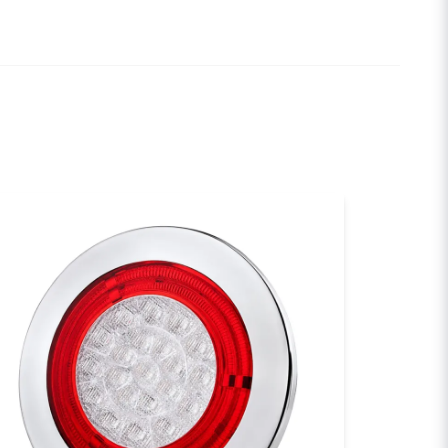
email
E-postadress
a min fråga
Skicka fråga