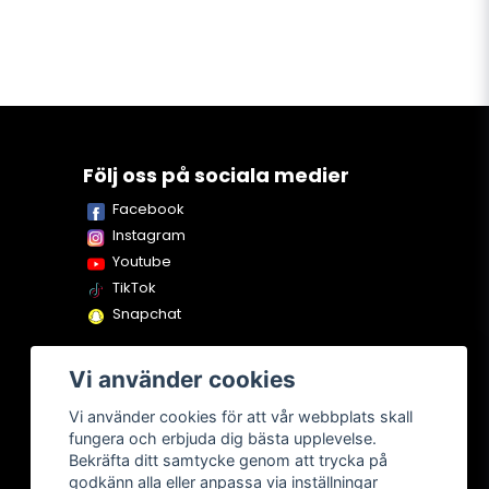
Följ oss på sociala medier
Facebook
Instagram
Youtube
TikTok
Snapchat
Vi använder cookies
Vi använder cookies för att vår webbplats skall
fungera och erbjuda dig bästa upplevelse.
Bekräfta ditt samtycke genom att trycka på
godkänn alla eller anpassa via inställningar