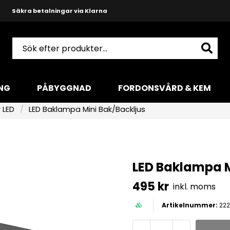
Snabba leveranser med DHL
Produktkunnig och hjälpsam support
NG
PÅBYGGNAD
FORDONSVÅRD & KEM
 LED
LED Baklampa Mini Bak/Backljus
LED Baklampa M
495 kr
inkl. moms
222