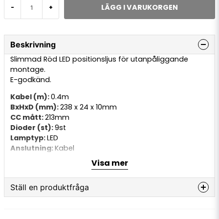
LÄGG I VARUKORGEN
-
+
Beskrivning
Slimmad Röd LED positionsljus för utanpåliggande
montage.
E-godkänd.
Kabel (m):
0.4m
BxHxD (mm):
238 x 24 x 10mm
CC mått:
213mm
Dioder (st):
9st
Lamptyp:
LED
Anslutning:
Kabel
Volt (V):
12-24v
Visa mer
Ställ en produktfråga
question
Fråga oss något om denna produkten...