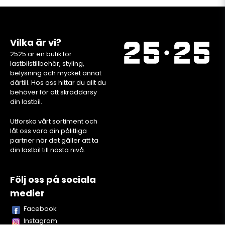
Vilka är vi?
2525 är en butik för
lastbilstillbehör, styling,
belysning och mycket annat
därtill. Hos oss hittar du allt du
behöver för att skräddarsy
din lastbil.
Utforska vårt sortiment och
låt oss vara din pålitliga
partner när det gäller att ta
din lastbil till nästa nivå.
Följ oss på sociala
medier
Facebook
Instagram