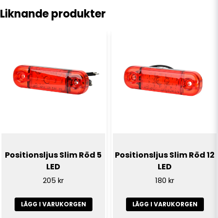
Liknande produkter
name
Namn
email
E-postadress
Ja, ni får publicera min fråga
Positionsljus Slim Röd 5
Positionsljus Slim Röd 12
LED
LED
205 kr
180 kr
LÄGG I VARUKORGEN
LÄGG I VARUKORGEN