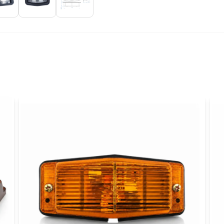
Fråga oss något om 
name
Namn
Ja, ni får publicer