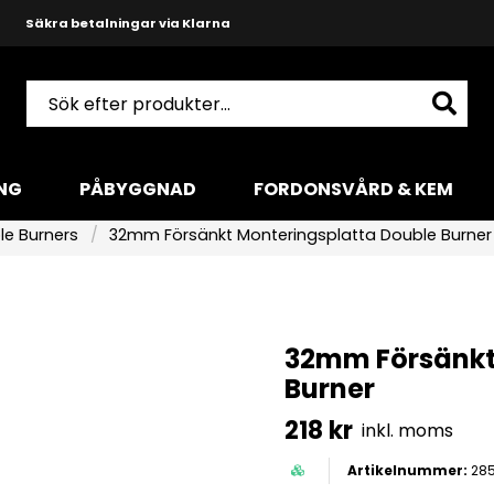
Snabba leveranser med DHL
Produktkunnig och hjälpsam support
NG
PÅBYGGNAD
FORDONSVÅRD & KEM
le Burners
32mm Försänkt Monteringsplatta Double Burner
32mm Försänkt
Burner
218 kr
inkl. moms
285