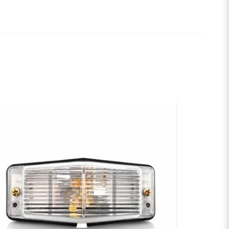
denna produkten...
email
E-postadress
a min fråga
Skicka fråga