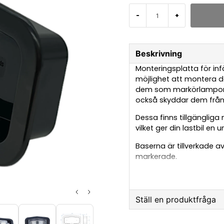
-
+
Beskrivning
Monteringsplatta för inf
möjlighet att montera d
dem som markörlampor ut
också skyddar dem från
Dessa finns tillgänglig
vilket ger din lastbil en u
Baserna är tillverkade a
markerade.
Observera att double bur
Ställ en produktfråga
question