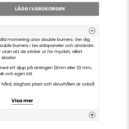
LÄGG I VARUKORGEN
älld montering utav double burners. Ger dig
ouble burners i tex sidopaneler och använda
an att de sticker ut för mycket, vilket
 skador.
a med ett djup på antingen 12mm eller 32 mm,
nik och egen stil.
v hård, slagfast plast och skruvhålen är också
Visa mer
ner säljs separat.