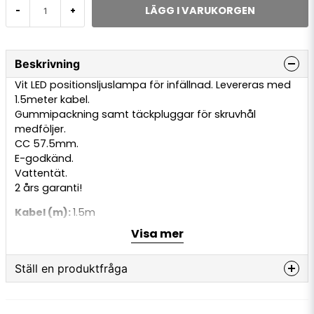
LÄGG I VARUKORGEN
-
+
Beskrivning
Vit LED positionsljuslampa för infällnad. Levereras med
1.5meter kabel.
Gummipackning samt täckpluggar för skruvhål
medföljer.
CC 57.5mm.
E-godkänd.
Vattentät.
2 års garanti!
Kabel (m):
1.5m
BxHxD (mm):
81 x 26 x 21mm
Visa mer
CC mått:
57.5mm
Dioder (st):
3st
Ställ en produktfråga
Lamptyp:
LED
Anslutning:
Kabel
question
IP:
67K
Fråga oss något om denna produkten...