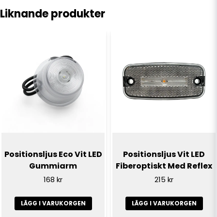
Volt (V):
9-36v
Liknande produkter
name
Namn
email
E-postadress
Ja, ni får publicera min fråga
Positionsljus Eco Vit LED
Positionsljus Vit LED
Gummiarm
Fiberoptiskt Med Reflex
168 kr
215 kr
LÄGG I VARUKORGEN
LÄGG I VARUKORGEN