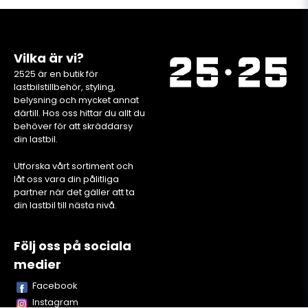
Vilka är vi?
2525 är en butik för
lastbilstillbehör, styling,
belysning och mycket annat
därtill. Hos oss hittar du allt du
behöver för att skräddarsy
din lastbil.
Utforska vårt sortiment och
låt oss vara din pålitliga
partner när det gäller att ta
din lastbil till nästa nivå.
Följ oss på sociala
medier
Facebook
Instagram