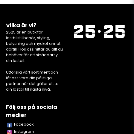
Vilka är vi?
2525 är en butik för
lastbilstillbehör, styling,
belysning och mycket annat
därtill. Hos oss hittar du allt du
behöver för att skräddarsy
din lastbil.
Utforska vårt sortiment och
låt oss vara din pålitliga
partner när det gäller att ta
din lastbil till nästa nivå.
Följ oss på sociala
medier
Facebook
Instagram