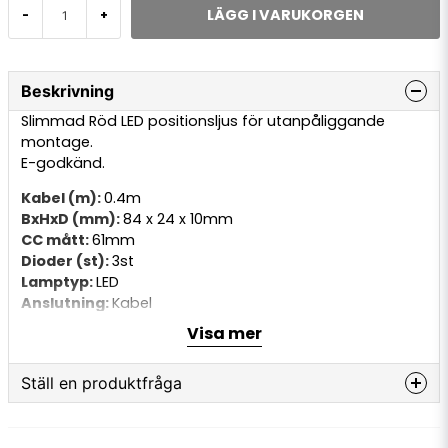
LÄGG I VARUKORGEN
-
+
Beskrivning
Slimmad Röd LED positionsljus för utanpåliggande
montage.
E-godkänd.
Kabel (m):
0.4m
BxHxD (mm):
84 x 24 x 10mm
CC mått:
61mm
Dioder (st):
3st
Lamptyp:
LED
Anslutning:
Kabel
Volt (V):
12-24v
Visa mer
Ställ en produktfråga
question
Fråga oss något om denna produkten...