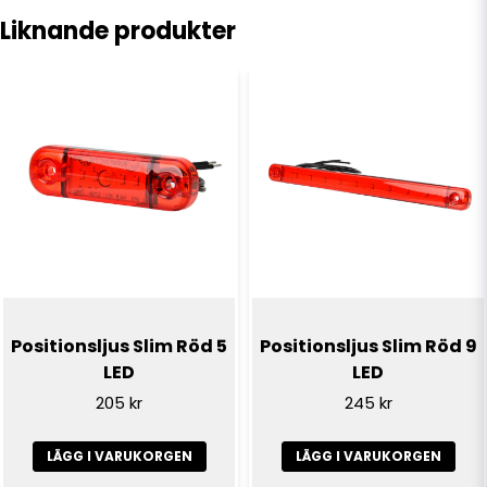
Liknande produkter
name
Namn
email
E-postadress
Ja, ni får publicera min fråga
Positionsljus Slim Röd 5
Positionsljus Slim Röd 9
LED
LED
205 kr
245 kr
LÄGG I VARUKORGEN
LÄGG I VARUKORGEN