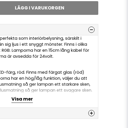
LÄGG I VARUKORGEN
erfekta som interiörbelysning, särskilt i
n sig ljus i ett snyggt mönster. Finns i olika
 RGB. Lamporna har en 15cm lång kabel för
na är avsedda för 24volt.
ED-färg, röd. Finns med färgat glas (röd)
porna har en hög/låg funktion, väljer du att
lusmatning så ger lampan ett starkare sken,
ll plusmatning så ger lampan ett svagare sken.
ra, vilket betyder att du kan dimma dem via
Visa mer
immer alt med vår kontroll, se
ör.