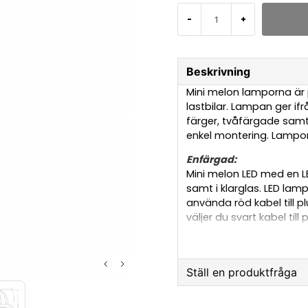
-
+
Beskrivning
Mini melon lamporna är p
lastbilar. Lampan ger ifrå
färger, tvåfärgade samt
enkel montering. Lampor
Enfärgad:
Mini melon LED med en L
samt i klarglas. LED lam
använda röd kabel till p
väljer du svart kabel ti
Lamporna är även dimba
tex lastbilens original-d
rekommenderade tillbeh
Ställ en produktfråga
Kablar på enfärgad:
Vit: Minus
question