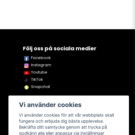
Följ oss på sociala medier
Facebook
Instagram
Youtube
TikTok
Snapchat
Vi använder cookies
Vi använder cookies för att vår webbplats skall
fungera och erbjuda dig bästa upplevelse.
Bekräfta ditt samtycke genom att trycka på
godkänn alla eller anpassa via inställningar