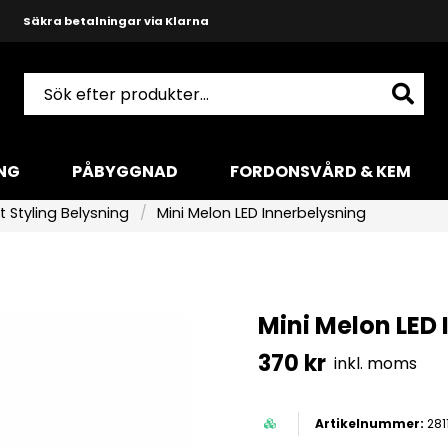
Snabba leveranser med DHL
Produktkunnig och hjälpsam support
NG
PÅBYGGNAD
FORDONSVÅRD & KEM
t Styling Belysning
Mini Melon LED Innerbelysning
Mini Melon LED
370 kr
inkl. moms
281