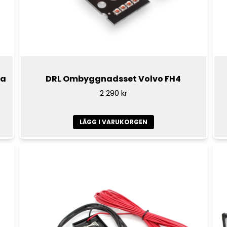
Röd: Minus för rött ljus
Vit: Minus för grönt ljus
Gul: Minus för blått ljus
ia
DRL Ombyggnadsset Volvo FH4
2 290 kr
LÄGG I VARUKORGEN