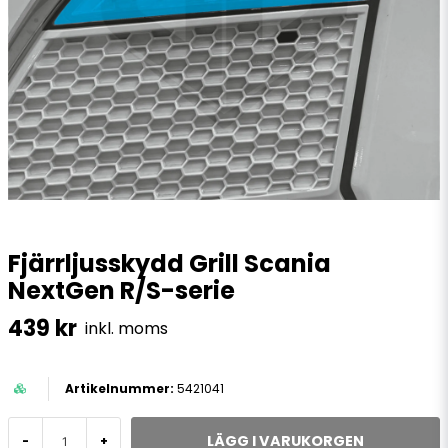
Fjärrljusskydd Grill Scania
NextGen R/S-serie
439 kr
inkl. moms
5421041
LÄGG I VARUKORGEN
-
+