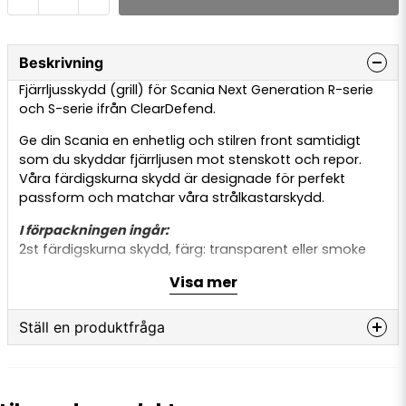
Beskrivning
Fjärrljusskydd (grill) för Scania Next Generation R-serie
och S-serie ifrån ClearDefend.
Ge din Scania en enhetlig och stilren front samtidigt
som du skyddar fjärrljusen mot stenskott och repor.
Våra färdigskurna skydd är designade för perfekt
passform och matchar våra strålkastarskydd.
I förpackningen ingår:
2st färdigskurna skydd, färg: transparent eller smoke
Monteringsanvisningar
Visa mer
(Monteringsverktyg medföljer EJ! Verktyg ingår endast
vid köp av strålkastar- eller instegsskydd), kan även
köpas separat.
Ställ en produktfråga
Enkel att applicera:
question
Fråga oss något om denna produkten...
Folien är exakt modellanpassad för fjärrljusen.
Montering sker enkelt med vatten, diskmedel, en skrapa