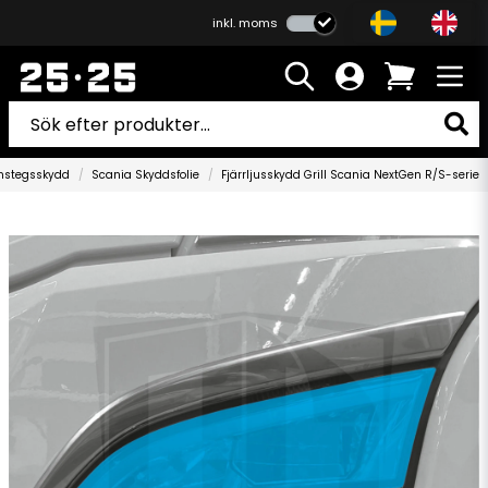
inkl. moms
Instegsskydd
Scania Skyddsfolie
Fjärrljusskydd Grill Scania NextGen R/S-serie