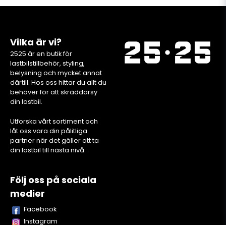
Vilka är vi?
2525 är en butik för
lastbilstillbehör, styling,
belysning och mycket annat
därtill. Hos oss hittar du allt du
behöver för att skräddarsy
din lastbil.
Utforska vårt sortiment och
låt oss vara din pålitliga
partner när det gäller att ta
din lastbil till nästa nivå.
Följ oss på sociala
medier
Facebook
Instagram