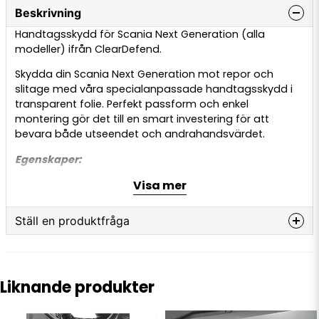
Beskrivning
Handtagsskydd för Scania Next Generation (alla
modeller) ifrån ClearDefend.
Skydda din Scania Next Generation mot repor och
slitage med våra specialanpassade handtagsskydd i
transparent folie. Perfekt passform och enkel
montering gör det till en smart investering för att
bevara både utseendet och andrahandsvärdet.
Egenskaper:
Effektivt skydd mot repor från nycklar, ringar och
Visa mer
vardagligt slitage
Transparent folie som inte påverkar bilens design
Slitstarkt material som tål tuffa förhållanden
Ställ en produktfråga
Färdigskuret för enkel montering utan specialverktyg
question
Fråga oss något om denna produkten...
I förpackningen ingår:
2st färdigskurna skyddsfolie-ark (för båda dörrarna),
Liknande produkter
färg: transparent
Monteringsanvisningar