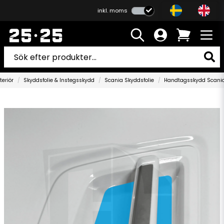
inkl. moms
teriör
Skyddsfolie & Instegsskydd
Scania Skyddsfolie
Handtagsskydd Scani