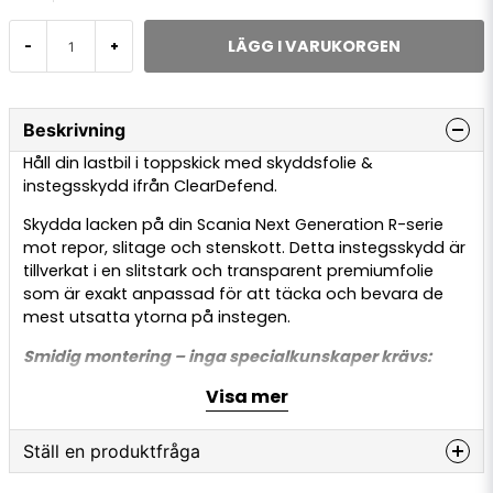
LÄGG I VARUKORGEN
-
+
Beskrivning
Håll din lastbil i toppskick med skyddsfolie &
instegsskydd ifrån ClearDefend.
Skydda lacken på din Scania Next Generation R-serie
mot repor, slitage och stenskott. Detta instegsskydd är
tillverkat i en slitstark och transparent premiumfolie
som är exakt anpassad för att täcka och bevara de
mest utsatta ytorna på instegen.
Smidig montering – inga specialkunskaper krävs:
De förskurna delarna levereras tillsammans med
Visa mer
monteringsverktyg och tydliga instruktioner. Du kan
enkelt montera skydden själv, hemma eller i verkstaden
– helt utan professionell hjälp.
Ställ en produktfråga
I förpackningen ingår: