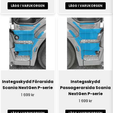
utav ordet är endast för referensändamål. Den här
LÄGG I VARUKORGEN
LÄGG I VARUKORGEN
Skicka fråga
produkten är inte original och inte tillverkad eller
godkänd av Scania. Användning utav varumärkesordet
görs endast för att delen passar till lastbilen.
Instegsskydd Förarsida
Instegsskydd
Scania NextGen P-serie
Passagerarsida Scania
NextGen P-serie
1 699 kr
1 699 kr