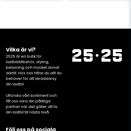
Vilka är vi?
2525 är en butik för
lastbilstillbehör, styling,
belysning och mycket annat
därtill. Hos oss hittar du allt du
behöver för att skräddarsy
din lastbil.
Utforska vårt sortiment och
låt oss vara din pålitliga
partner när det gäller att ta
din lastbil till nästa nivå.
Följ oss på sociala