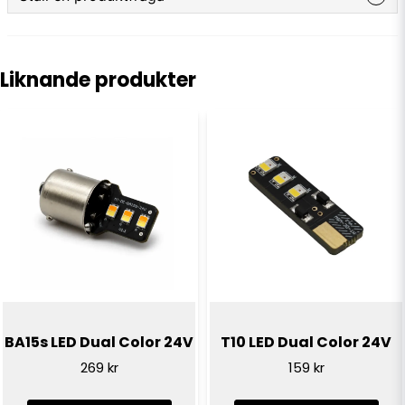
question
Fråga oss något om denna produkten...
Liknande produkter
name
Namn
email
E-postadress
Ja, ni får publicera min fråga
BA15s LED Dual Color 24V
T10 LED Dual Color 24V
269 kr
159 kr