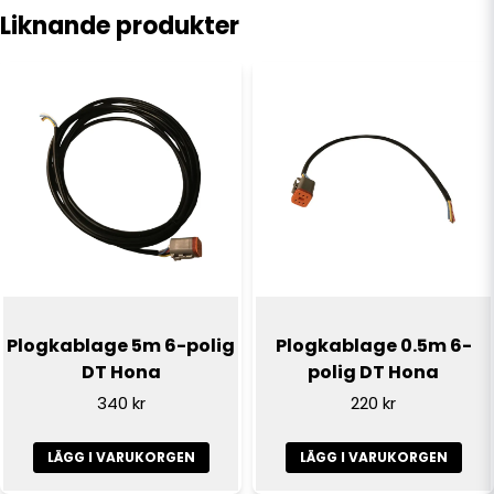
Liknande produkter
name
Namn
email
E-postadress
Ja, ni får publicera min fråga
Plogkablage 5m 6-polig
Plogkablage 0.5m 6-
DT Hona
polig DT Hona
340 kr
220 kr
LÄGG I VARUKORGEN
LÄGG I VARUKORGEN
Skicka fråga