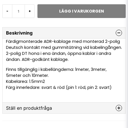
LÄGG I VARUKORGEN
-
+
Beskrivning
Färdigmonterade ADR-kablage med monterad 2-polig
Deutsch kontakt med gummitätning vid kabelingången.
2-polig DT hona i ena ändan, öppna kablar i andra
ändan. ADR-godkänt kablage.
Finns tillgänglig i kabellängderna: 1meter, 3meter,
5meter och 10meter.
Kabelarea: 1.5mm2
Färg innerledare: svart & röd (pin 1: röd, pin 2: svart)
Ställ en produktfråga
question
Fråga oss något om denna produkten...