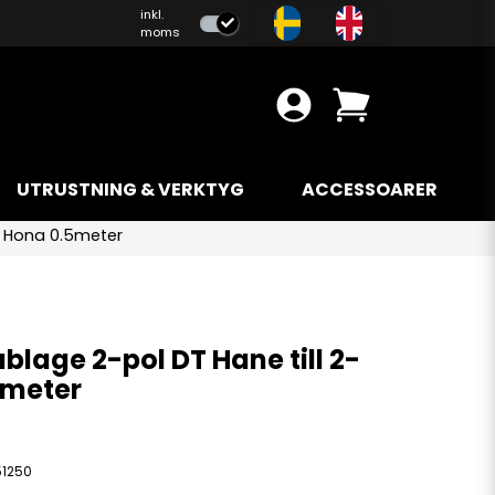
inkl.
moms
UTRUSTNING & VERKTYG
ACCESSOARER
T Hona 0.5meter
lage 2-pol DT Hane till 2-
5meter
51250