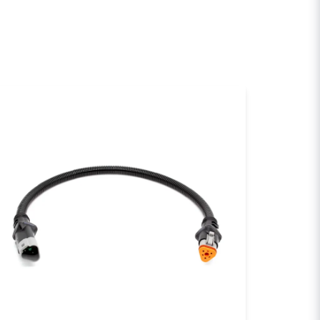
email
E-postadress
a min fråga
Skicka fråga