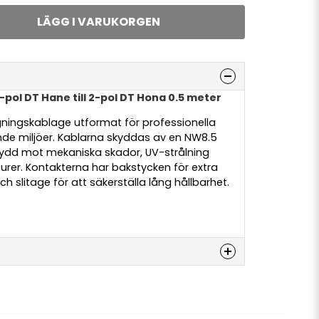
LÄGG I VARUKORGEN
pol DT Hane till 2-pol DT Hona 0.5 meter
ngningskablage utformat för professionella
nde miljöer. Kablarna skyddas av en NW8.5
ydd mot mekaniska skador, UV-strålning
er. Kontakterna har bakstycken för extra
h slitage för att säkerställa lång hållbarhet.
denna produkten...