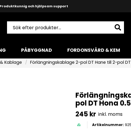
Produktkunnig och hjälpsam support
NG
PÅBYGGNAD
FORDONSVÅRD & KEM
 & Kablage
Förlängningskablage 2-pol DT Hane till 2-pol D
Förlängningskab
pol DT Hona 0.
245 kr
inkl. moms
92