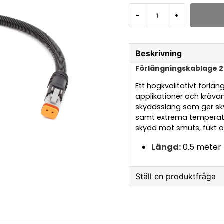
-
+
Beskrivning
Förlängningskablage 2-
Ett högkvalitativt förlä
applikationer och kräva
skyddsslang som ger sk
samt extrema temperatur
skydd mot smuts, fukt oc
Längd:
0.5 meter
Ställ en produktfråga
question
Fråga oss något om 