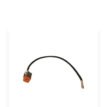
name
Namn
Ja, ni får publicer