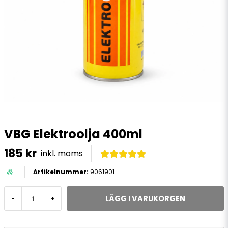
VBG Elektroolja 400ml
185 kr
inkl. moms
9061901
LÄGG I VARUKORGEN
-
+