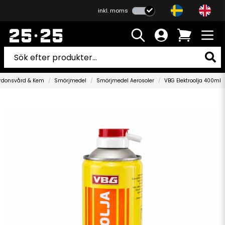
inkl. moms
rdonsvård & Kem
Smörjmedel
Smörjmedel Aerosoler
VBG Elektroolja 400ml