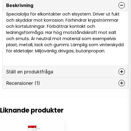
Beskrivning
Specialolja för elkontakter och elsystem. Driver ut fukt
och skyddar mot korrosion. Förhindrar krypströmmar
och kortslutningar. Förbättrar kontakt och
ledningsförmåga. Har hög motståndskraft mot salt
och smuts. Är neutral mot material som exempelvis
plast, metall, lack och gummi. Lämplig som vinterskydd
för eldetaljer. Miljövänlig drivgas, butanpropan.
Ställ en produktfråga
Recensioner (1)
question
Fråga oss något om denna produkten...
Juha
för 6 månader sedan
Liknande produkter
Smörjer bra..!
name
Namn