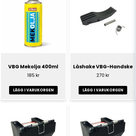
email
E-postadress
Ja, ni får publicera min fråga
VBG Mekolja 400ml
Låshake VBG-Handske
185 kr
270 kr
LÄGG I VARUKORGEN
LÄGG I VARUKORGEN
Skicka fråga