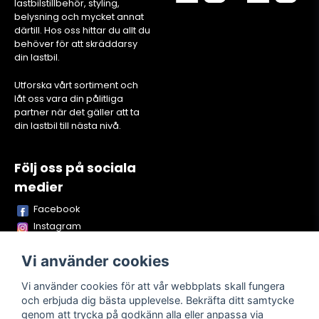
lastbilstillbehör, styling,
belysning och mycket annat
därtill. Hos oss hittar du allt du
behöver för att skräddarsy
din lastbil.
Utforska vårt sortiment och
låt oss vara din pålitliga
partner när det gäller att ta
din lastbil till nästa nivå.
Följ oss på sociala
medier
Facebook
Instagram
Youtube
Vi använder cookies
TikTok
Snapchat
Vi använder cookies för att vår webbplats skall fungera
och erbjuda dig bästa upplevelse. Bekräfta ditt samtycke
genom att trycka på godkänn alla eller anpassa via