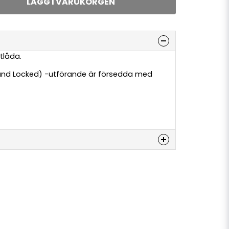
LÄGG I VARUKORGEN
ktlåda.
 and Locked) -utförande är försedda med
denna produkten...
email
E-postadress