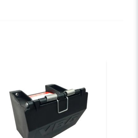
a min fråga
Skicka fråga