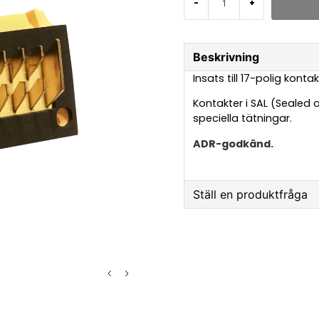
-
+
Beskrivning
Insats till 17-polig konta
Kontakter i SAL (Sealed
speciella tätningar.
ADR-godkänd.
Ställ en produktfråga
question
Fråga oss något om 
name
Namn