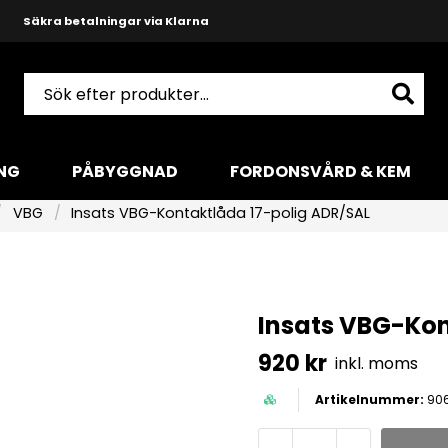
Säkra betalningar via Klarna
Snabba leveranser med DHL
Produktkunnig och hjälpsam support
NG
PÅBYGGNAD
FORDONSVÅRD & KEM
VBG
Insats VBG-Kontaktlåda 17-polig ADR/SAL
Insats VBG-Kon
920 kr
inkl. moms
90