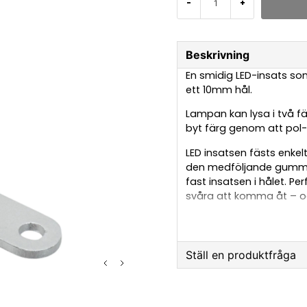
-
+
Beskrivning
En smidig LED-insats som
ett 10mm hål.
Lampan kan lysa i två f
byt färg genom att pol
LED insatsen fästs enkelt
den medföljande gummim
fast insatsen i hålet. P
svåra att komma åt – oc
Insatsen är framtagen f
medföljande hållaren äv
den fungerar lika bra t
Ställ en produktfråga
positionsljus eller dekor
question
Montering:
Fråga oss något om 
Du behöver själv täta g