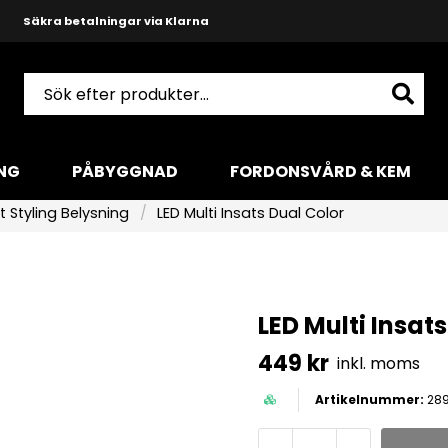
Säkra betalningar via Klarna
Snabba leveranser med DHL
Produktkunnig och hjälpsam support
NG
PÅBYGGNAD
FORDONSVÅRD & KEM
t Styling Belysning
LED Multi Insats Dual Color
LED Multi Insat
449 kr
inkl. moms
289