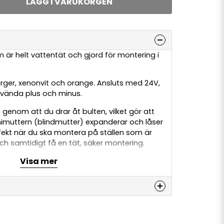
LÄGG I VARUKORGEN
 är helt vattentät och gjord för montering i
ärger, xenonvit och orange. Ansluts med 24V,
-vända plus och minus.
 genom att du drar åt bulten, vilket gör att
uttern (blindmutter) expanderar och låser
erfekt när du ska montera på ställen som är
h samtidigt få en tät, säker montering.
Visa mer
rämst för små Michelin-gubbar, där den
en kan användas för att säkra figuren. Men
ill andra montage, exempelvis som
belysning.
denna produkten...
ängan och hålet i muttern. Vi rekommenderar