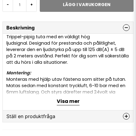
LÄGG I VARUKORGEN
-
+
Beskrivning
Trippel-pipig tuta med en väldigt hög
ljudsignal.
Designad för prestanda och pålitlighet,
levererar den en ljudstyrka på upp till 125 dB(A) ± 5 dB
på 2 meters avstånd. Perfekt för dig som vill säkerställa
att du hörs i alla situationer.
Montering:
Monteras med hjälp utav fästena som sitter på tutan.
Matas sedan med konstant tryckluft, 6-10 bar med en
6mm luftslang. Och styrs därefter med 24volt via
kontakterna på tutan, flatstift 6.3mm.
Visa mer
Volt:
24v
Ström vid 24v:
2A
Ställ en produktfråga
Lufttryck:
6-10 bar
Ljudnivå vid 2meter:
125db (A)
±5 db
question
Fråga oss något om denna produkten...
Frekvens:
340-430Hz