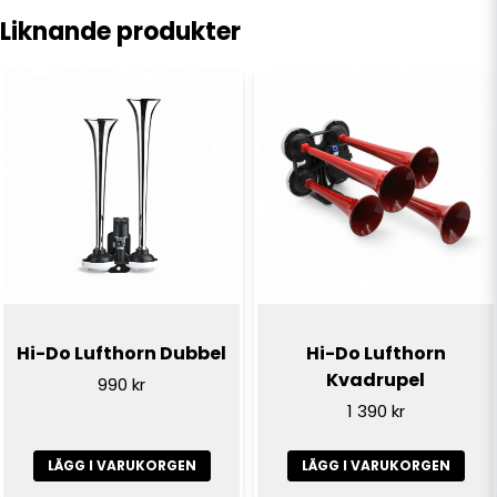
Liknande produkter
name
Namn
email
E-postadress
Ja, ni får publicera min fråga
Hi-Do Lufthorn Dubbel
Hi-Do Lufthorn
Kvadrupel
990 kr
1 390 kr
LÄGG I VARUKORGEN
LÄGG I VARUKORGEN