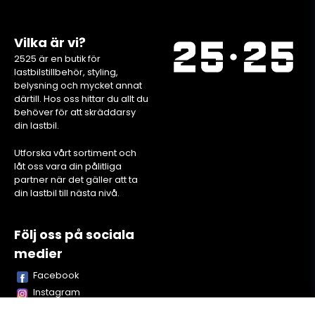
Vilka är vi?
2525 är en butik för
lastbilstillbehör, styling,
belysning och mycket annat
därtill. Hos oss hittar du allt du
behöver för att skräddarsy
din lastbil.
Utforska vårt sortiment och
låt oss vara din pålitliga
partner när det gäller att ta
din lastbil till nästa nivå.
Följ oss på sociala
medier
Facebook
Instagram
Youtube