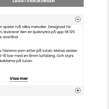
LÄGG I VARUKORGEN
m spelar två olika melodier. Designad
för
, levererar den en ljudstyrka på upp till 125
s avstånd.
v fästena som sitter på tutan. Matas sedan
 6-10 bar med en 6mm luftslang. Och styrs
 kablarna på tutan.
Visa mer
5db (A)
±5 db
-532Hz
denna produkten...