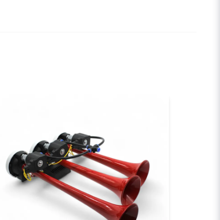
email
E-postadress
a min fråga
Skicka fråga