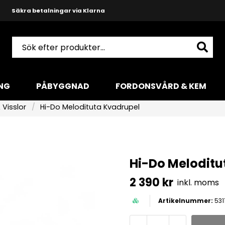
Snabba leveranser med DHL
Produktkunnig och hjälpsam support
NG
PÅBYGGNAD
FORDONSVÅRD & KEM
 Visslor
Hi-Do Melodituta Kvadrupel
Hi-Do Meloditu
2 390 kr
inkl. moms
531