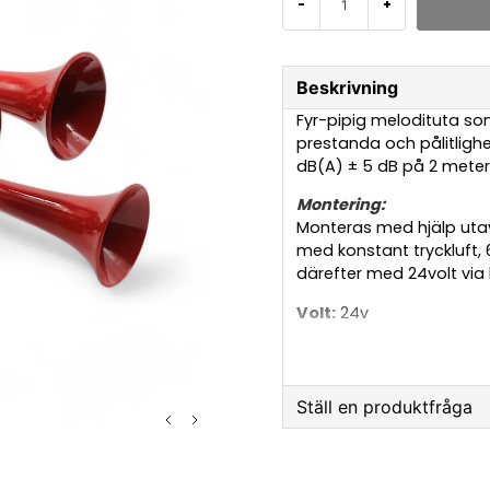
-
+
Beskrivning
Fyr-pipig melodituta so
prestanda och pålitlighet
dB(A) ± 5 dB på 2 meter
Montering:
Monteras med hjälp uta
med konstant tryckluft,
därefter med 24volt via
Volt:
24v
Lufttryck:
6-10 bar
Ljudnivå vid 2meter:
12
Frekvens:
349-392-440
Ställ en produktfråga
question
Fråga oss något om 