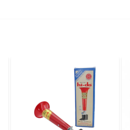
name
Namn
Ja, ni får publicer